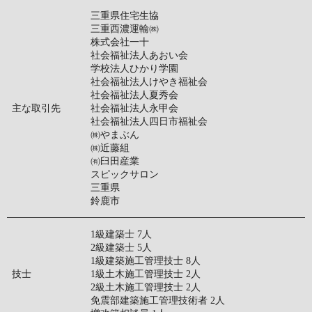
三重県住宅生協
三重西濃運輸㈱
株式会社一十
社会福祉法人あおい会
学校法人ひかり学園
社会福祉法人けやき福祉会
社会福祉法人夏秀会
主な取引先
社会福祉法人永甲会
社会福祉法人四日市福祉会
㈱やまぶん
㈱近藤組
㈲臼田産業
スピックサロン
三重県
鈴鹿市
1級建築士 7人
2級建築士 5人
1級建築施工管理技士 8人
技士
1級土木施工管理技士 2人
2級土木施工管理技士 2人
免震部建築施工管理技術者 2人