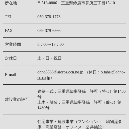
所在地
〒513-0806 三重県鈴鹿市算所三丁目15-10
TEL
059-378-1773
FAX
059-379-6566
営業時間
8：00～17：00
定休日
土・日・祝日
ohno5533@aioros.ocn.ne.jp
(休日：
o.tahei@ohno-
E-mail
cc.co.jp
）
建築一式：三重県知事登録 許可（特-3）第1430
号
建設業の許可
土木・舗装：三重県知事登録 許可（般-3）第
1430号
住宅事業・建設事業（マンション・工場物流倉
庫・商業店舗・オフィス・公共施設）