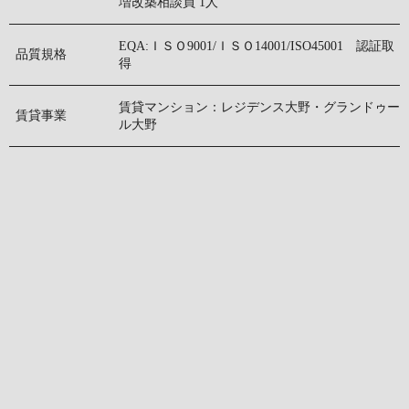
増改築相談員 1人
EQA:ＩＳＯ9001/ＩＳＯ14001/ISO45001 認証取
品質規格
得
賃貸マンション：レジデンス大野・グランドゥー
賃貸事業
ル大野