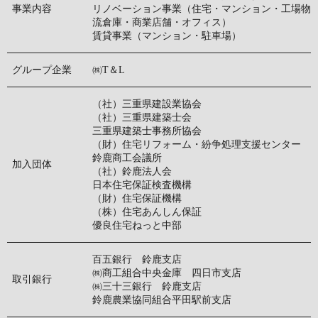
事業内容
リノベーション事業（住宅・マンション・工場物
流倉庫・商業店舗・オフィス）
賃貸事業（マンション・駐車場）
グループ企業
㈱T＆L
（社）三重県建設業協会
（社）三重県建築士会
三重県建築士事務所協会
（財）住宅リフォーム・紛争処理支援センター
鈴鹿商工会議所
加入団体
（社）鈴鹿法人会
日本住宅保証検査機構
（財）住宅保証機構
（株）住宅あんしん保証
優良住宅ねっと中部
百五銀行 鈴鹿支店
㈱商工組合中央金庫 四日市支店
取引銀行
㈱三十三銀行 鈴鹿支店
鈴鹿農業協同組合平田駅前支店