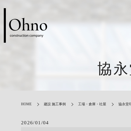
協永
HOME
建設 施工事例
工場・倉庫・社屋
協永堂
2026/01/04