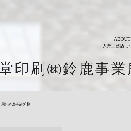
ABOUT
大野工務店に
堂印刷㈱鈴鹿事業
印刷㈱鈴鹿事業所 様