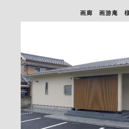
画廊 画游庵 