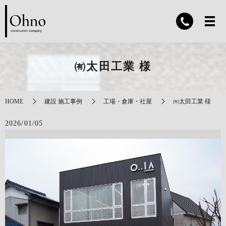
㈲太田工業 様
HOME
建設 施工事例
工場・倉庫・社屋
㈲太田工業 様
2026/01/05