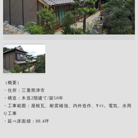
（概要）
・住所：三重県津市
・構造：木造2階建て/築50年
・工事範囲：屋根瓦、耐震補強、内外造作、ｻｯｼ、電気、水周
り工事
・延べ床面積：88.4坪